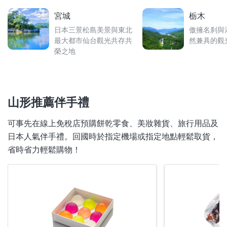
宮城
栃木
日本三景松島美景與東北
傲擁名刹與
最大都市仙台觀光共存共
然兼具的觀
榮之地
山形推薦伴手禮
可事先在線上免稅店預購餅乾零食、美妝雜貨、旅行用品及
日本人氣伴手禮。回國時於指定機場或指定地點輕鬆取貨，
省時省力輕鬆購物！