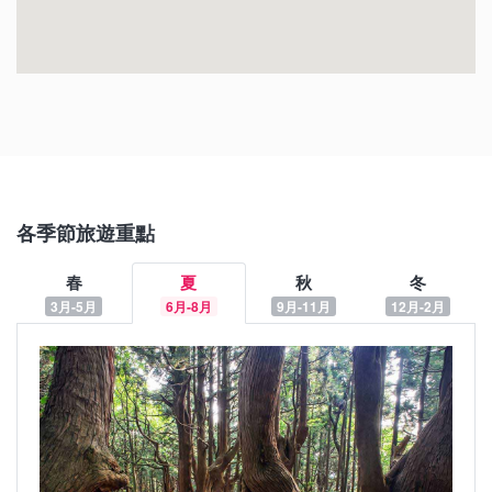
上杉神社
羽黑山五重塔
山居倉庫
文翔館
各季節旅遊重點
春
夏
秋
冬
3月-5月
6月-8月
9月-11月
12月-2月