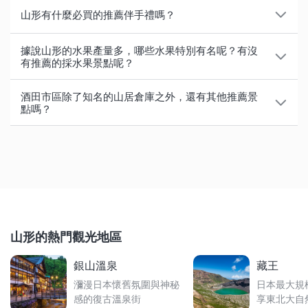
・丸池樣
：鳥海山的泉水湧出形成的池塘，位於神社境
＜宮城藏王＞
簾，而山寺的蟬鳴更是被列為「想保留至後世的日本音
出羽三山是位於山形縣鶴岡市的「羽黑山」、「月山」
士、私鐵電車等交通工具的種類皆略有不同，購買前記
山形有什麼必買的推薦伴手禮嗎？
內，呈現如翡翠般美麗綠色的清澈池水，充滿神秘色
觀賞樹冰採預約制，因此不會人擠人，並可欣賞到未經
風景100選」之一，只聞其聲就能感受到該季節稍來的
和「湯殿山」3座山的統稱，分別有祖靈、山神及海神
得先至官網確認詳細資訊。
白天盡情走遍各個觀光景點後，晚上就入住溫泉旅館，
彩。
人工雕琢的宏偉樹冰景觀。可透過滑雪場「
宮城藏王澄
訊息。
坐鎮，自古以來便是日本知名的聖山。
以下介紹以山形農特產製作的5種長年熱銷經典伴手
泡湯放鬆身心。對溫泉區和溫泉住宿設施感興趣的旅
據說山形的水果產量多，哪些水果特別有名呢？有沒
・由良海岸
：日本百大海岸之一，以日本海、落日與有
川冰雪公園
」預約，在導遊隨行下搭乘雪上車「雪怪
禮。
有推薦的採水果景點呢？
客，可參考以下文章的詳細介紹。
春天時淡綠色的嫩葉覆蓋山巒；滿地青苔和花草讓夏季
月山僅於7月至10月上旬，湯殿山於4月下旬至11月初
著紅色橋樑的白山島構築出的美景聞名，還可自白山島
號」賞景。至於交通方面，可在仙台站東口或遠刈田溫
更顯得耀眼閃爍；在火紅包覆下的秋色詩意醉人；而白
左右開放入山。羽黑山全年開放，
山頂供奉有三座山的
山形縣盛產水果，包括法蘭西梨在內的
西洋梨
和
櫻桃
，
・古鏡
：擁有淡雅甜味的豆沙餡包裹著內層的麻糬，使
眺望偌大海景。
泉搭乘接駁巴士前往「宮城藏王澄川冰雪公園」，兩處
【了解更多】
酒田市區除了知名的山居倉庫之外，還有其他推薦景
雪覆蓋下的景色更有如山水畫般美麗。要前往位於山頂
神祇，因此在冬季一般人僅會至羽黑山參拜。
產量位居日本全國第一，而
葡萄
和
西瓜
也有全國第3的
味道達到完美平衡。是一款外層酥脆內餡濕潤的傳統日
・小杉的大杉（龍貓樹）
：樹齡超過千年、高達20公尺
皆需預約，自遠刈田溫泉出發便可免費搭乘。
點嗎？
・
東北山形6大溫泉區及推薦溫泉住宿
的「奧之院」，須自登山口爬上長達約1,015層的石
高產量。以下介紹可體驗採櫻桃和西洋梨的推薦農園。
式點心。
的巨木，看來像是2棵樹，實為1棵杉樹。因為會讓人聯
出羽三山為三世淨土的表徵，羽黑山代表今生、月山代
現役米倉「山居倉庫」建於1893年，自古以來繁盛的酒
【了解更多】
階。
・乃梅
：將山形的成熟梅子與砂糖、寒天加以凝固，再
想到動畫《龍貓》，而又被稱為「龍貓樹」。
表前世、湯殿山象徵來生，一般以羽黑山至月山，最後
田市內還有許多推薦的觀光景點，以下介紹其中6處。
＜櫻桃＞
・
盡享滑雪、樹冰絶景之藏王溫泉魅力＆推薦住宿
以竹葉包裹的果凍狀點心。
・銀山溫泉
：河岸兩旁林立木造溫泉旅館，入夜後點亮
冬季下雪時，山路會除雪以保單人可通行的寛度。為避
為湯殿山的順序前往參拜。
・佐竹農園
：提供數種類的櫻桃60分鐘吃到飽方案，農
・
藏王溫泉樹冰群魅力
・鴛鴦牛奶蛋糕
：口感酥脆的長條形點心。除了有經典
煤氣燈更營造出復古的夢幻景色。
・日和山公園
：於每年4月中旬舉辦櫻花祭典的賞櫻景
免積雪路滑，建議穿上健走式雪靴等止滑鞋前往。因為
園設有屋頂，即使下小雨時也能安心體驗。
・
藏王地區周邊7座推薦滑雪場
的牛奶口味，還有草莓、櫻桃及西洋梨等口味。
・鶴岡市立加茂水族館
：亦稱「水母夢幻館」。館內設
因出羽三山是神聖的信仰聖地，入山前有各式限制，像
點。園內放置著後人再造的古代商船等，能夠感受舊時
會需要抓住結凍的欄杆前行，因此也別忘了帶上防水手
・瀧口觀光果園
：櫻桃30分鐘吃到飽方案最為熱門，也
・山形旬香菓
：包入山形縣特產櫻桃或西洋梨的果凍點
有直徑5公尺、展示5,000隻水母的巨大水槽。
前往湯殿山神社本宮參拜前須接受入山前的淨身儀式
港口城市的氛圍。
套。另外也建議將攜帶行李全裝進背包，保持雙手淨空
可摘採桃子、葡萄、蘋果等水果。
心。
等，建議事先確認好交通方式和相關條件限制等資訊後
・本間美術館
：建築物於1813年建成的私立美術館，展
山形的熱門觀光地區
較為安全。
・荷蘭仙貝
：100%使用山形縣庄內地區產的梗米製
再出發。
示許多富有歷史價值的作品，建築物與庭園也值得一
＜西洋梨＞
銀山溫泉
藏王
【了解更多】
作，約3mm的薄片烤仙貝。鹽味帶來的後韻使白米的美
看。
・上山觀光果園
：10月中旬提供法蘭西梨10公斤摘採體
・
味更上一層。
山寺完全攻略
瀰漫日本懷舊氛圍與神秘
日本最大規
・十二瀑布
：由12 個大小不一的瀑布所組成，紅色的
驗方案，也能採桃子、葡萄、日本梨。
感的復古溫泉街
享東北大自
・
山形縣冬季必訪景點
吊橋更使景色格外動人。
・高橋水果園
：10月可以體驗採西洋梨，園內設有咖啡