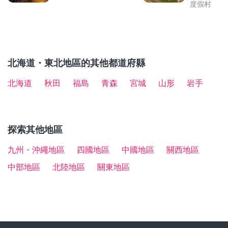
度假村
・不動瀑布
：被稱作「開運出世瀑布」的不動瀑布高低
廳及商店。
差為15公尺，水流自岩石表面分歧流下的景色令人印象
深刻。
・酒田海鮮市場
：位於酒田港旁的海鮮市場，不僅能品
北海道・東北地區的其他都道府縣
嚐從日本海現撈的新鮮海味，更能欣賞到一望無際的酒
田港景色。
北海道
秋田
福島
青森
宮城
山形
岩手
・飯森山公園
：池塘周邊有94種、約15,300株繡球花，
繁花似錦。最佳賞花期為6月下旬至7月上旬。
探索其他地區
九州・沖繩地區
四國地區
中國地區
關西地區
中部地區
北陸地區
關東地區