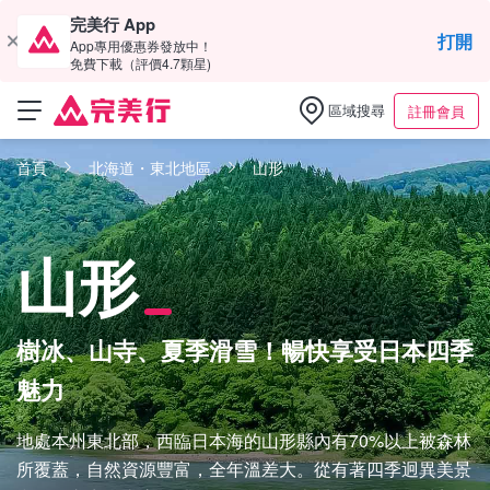
完美行 App
打開
App專用優惠券發放中！
免費下載（評價4.7顆星)
區域搜尋
註冊會員
首頁
北海道・東北地區
山形
山形
樹冰、山寺、夏季滑雪！暢快享受日本四季
魅力
地處本州東北部，西臨日本海的山形縣內有70%以上被森林
所覆蓋，自然資源豐富，全年溫差大。從有著四季迥異美景