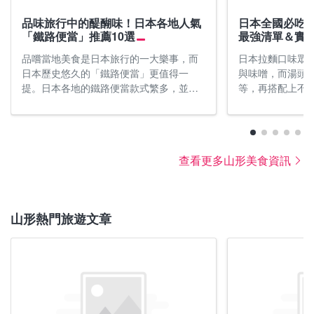
秋季可於山形各地舉辦的「煮芋會」品嚐以肉、芋
山形冬季有著各式風貌，藏王地區從12月下旬起會舉
品味旅行中的醍醐味！日本各地人氣
日本全國必吃拉
「鐵路便當」推薦10選
最強清單＆實
頭、菇類燉煮的山形美食「芋煮」。山形因冷暖溫差
辦樹冰點燈和藏王樹冰祭，吸引眾多旅客前往；而月
大而有許多賞楓名勝，像是藏王連峰自9月下旬起，
山志津溫泉則會籠罩在雪旅籠燈祭的夢幻燈光下。可
品嚐當地美食是日本旅行的一大樂事，而
日本拉麵口味眾
日本歷史悠久的「鐵路便當」更值得一
與味噌，而湯頭
山寺從10月下旬起，就能看到樹葉逐漸變色。可漫步
邊喝日本酒邊大啖米澤牛、螃蟹、河豚等當地特產，
提。日本各地的鐵路便當款式繁多，並彰
等，再搭配上不
於赤芝峽或面白山高原站與山寺站間的紅葉川溪谷
來趟山形美食之旅。另外也可以前往懷舊風情十足的
顯各地區獨特的風味與魅力。這次要從南
千。至今吃過超過
間，也能開車前往月山花笠道或鳥海Blue Line欣賞沿
銀山溫泉及縣內130多處溫泉區來趟溫泉巡禮，盡享
到北一次推薦10款日本各地超人氣的特色
日本的完美行社
途風光，感受秋日氣氛。
山形的冬季。
鐵路便當，像是使用黑毛和牛、牛舌、海
生」，拉麵巡禮資
鮮等食材，還有便當盒做成章魚壺或精美
跟大家不藏私分享
氣溫
旅遊行前小叮嚀！
查看更多山形美食資訊
瓷器的便當，趕緊筆記下來吧！
薦的50間美味拉
9月：16°C〜25°C，平均氣溫20°C
到豪雪地帶的山形縣出遊要注意強風，保暖配備不可
10月：9°C〜19°C，平均氣溫14°C
少。
11月：3°C〜12°C，平均氣溫7°C
山形熱門旅遊文章
氣溫
※氣溫參考：日本氣象廳過去的氣象統計資料
12月：0°C〜6°C，平均氣溫2°C
1月：-3°C〜3°C，平均氣溫0°C
2月：-3°C〜4°C，平均氣溫0°C
※氣溫參考：日本氣象廳過去的氣象統計資料