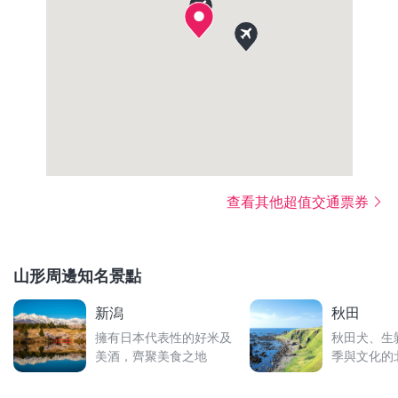
查看其他超值交通票券
山形周邊知名景點
新潟
秋田
擁有日本代表性的好米及
秋田犬、生
美酒，齊聚美食之地
季與文化的