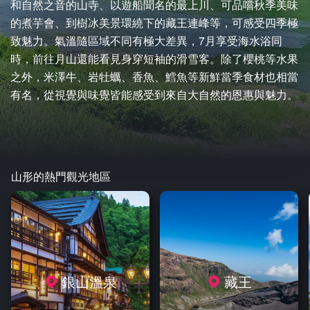
和自然之音的山寺、以遊船聞名的最上川、可品嚐秋季美味
的煮芋會、到樹冰美景環繞下的藏王連峰等，可感受四季極
致魅力。氣溫隨區域不同有極大差異，7月享受海水浴同
時，前往月山還能看見身穿短袖的滑雪客。除了櫻桃等水果
之外，米澤牛、岩牡蠣、香魚、鱈魚等新鮮當季食材也相當
有名，從視覺與味覺皆能感受到來自大自然的恩惠與魅力。
山形的熱門觀光地區
銀山溫泉
藏王