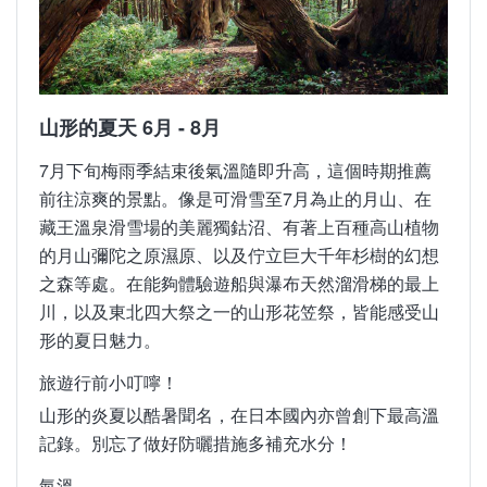
山形的春天 3月 - 5月
山形的夏天 6月 - 8月
隨著雪融後新芽冒出，山形正式進入春天，櫻花於4
7月下旬梅雨季結束後氣溫隨即升高，這個時期推薦
月上旬綻放，知名賞櫻景點包含中山河川公園和馬見
前往涼爽的景點。像是可滑雪至7月為止的月山、在
崎櫻花道。黃昏時推薦到由良海岸靜賞映照在海面上
藏王溫泉滑雪場的美麗獨鈷沼、有著上百種高山植物
的夕陽。此外，在春夏季開放的月山滑雪場內，從4
的月山彌陀之原濕原、以及佇立巨大千年杉樹的幻想
月至7月皆可滑雪。春季前往山形，還可欣賞到月山
之森等處。在能夠體驗遊船與瀑布天然溜滑梯的最上
志津溫泉周邊的雪融水匯集成瀑布順流而下般，融合
川，以及東北四大祭之一的山形花笠祭，皆能感受山
春季與冬季的景觀。
形的夏日魅力。
氣溫
旅遊行前小叮嚀！
3月：0°C〜9°C，平均氣溫4°C
山形的炎夏以酷暑聞名，在日本國內亦曾創下最高溫
4月：4°C〜16°C，平均氣溫10°C
記錄。別忘了做好防曬措施多補充水分！
5月：10°C〜22°C，平均氣溫16°C
氣溫