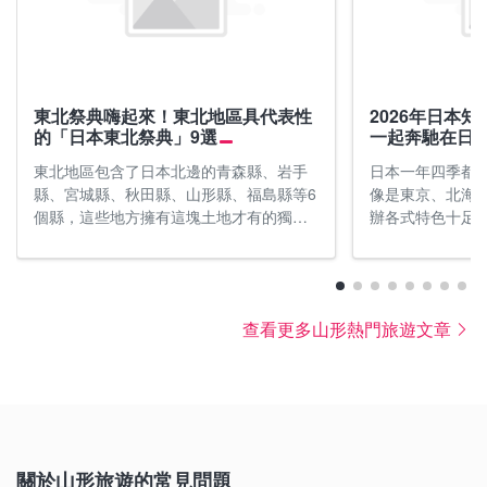
東北祭典嗨起來！東北地區具代表性
2026年日本
的「日本東北祭典」9選
一起奔馳在日
東北地區包含了日本北邊的青森縣、岩手
日本一年四季都
縣、宮城縣、秋田縣、山形縣、福島縣等6
像是東京、北海
個縣，這些地方擁有這塊土地才有的獨特
辦各式特色十足
性，所辦的祭典亦十分有看頭。甚至有不
鬆參加的地區性
少旅客特地為了觀賞這些具有特色的東北
新手或老手都可
祭典活動特地前往東北地區旅遊。正在計
以下介紹可以奔
畫東北旅遊的旅客，不妨將這些充滿躍動
馬拉松賽。推薦
查看更多山形熱門旅遊文章
感的祭典也列入行程中唷！
日本觀光勝地盡
關於山形旅遊的常見問題