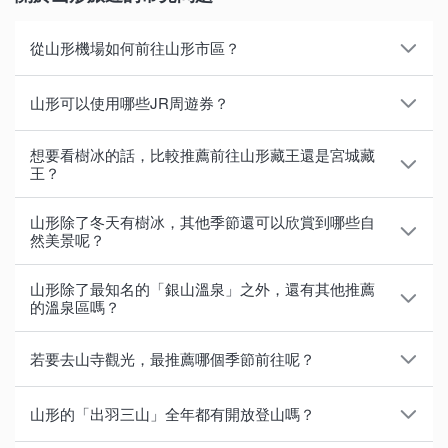
從山形機場如何前往山形市區？
可搭乘計程車或巴士，其中無需預約的「山形機場接駁
山形可以使用哪些JR周遊券？
巴士」非常方便。山形機場接駁巴士配合飛機航班行
駛，前往山形市區的車程約25分鐘，前往JR山形站約
針對外籍旅客推出，包含山形縣在內的東北地區可使用
想要看樹冰的話，比較推薦前往山形藏王還是宮城藏
35分鐘。
的JR周遊券主要有3種如下。
王？
終點站JR山形站的站牌設在東口巴士轉運區的2號乘車
以下整理了兩處主要的特色與差異。
・
JR東日本鐵路周遊券（東北地區）
：適用於中部地
山形除了冬天有樹冰，其他季節還可以欣賞到哪些自
處，前往機場的巴士也是在同一個站牌搭乘。從JR山形
區的富士山周邊、關東地區與東北地區，可連續使用5
然美景呢？
＜山形藏王＞
站到山形機場的巴士，亦會配合航班時間調整行車時
天，成人票價20,000日圓。
以下介紹7個山形的推薦絕景景點。
樹冰原周圍為「
藏王溫泉滑雪場
」，可從藏王溫泉搭乘
刻，於飛機起飛40分鐘前抵達機場，因此可安心搭乘。
・JR東日本・南北海道鐵路周遊券​
：適用於中部地區
山形除了最知名的「銀山溫泉」之外，還有其他推薦
空中纜車直上樹冰原，一邊滑雪一面賞樹冰。在12月下
的溫泉區嗎？
的富士山周邊和關東地區，遠至東北地區、南北海道，
・山寺
：正式名稱為寶珠山立石寺。創建於1,100多年
旬至3月上旬藏王樹冰祭期間，夜間更有樹冰點燈美
可連續使用6天，成人票價27,000日圓。
火山匯集的山形縣內，溫泉區多達130處以上。像是鄰
前，境內有隨季節不同的奇岩和景觀。
景。要前往藏王溫泉，由山形站搭巴士約45分鐘，從仙
若要去山寺觀光，最推薦哪個季節前往呢？
・JR東北・南北海道鐵路周遊券
：適用於東北地區和
近滑雪場並有1,900多年歷史的古老溫泉「藏王溫
・月山
：出羽三山的主峰，亦是高山植物遍佈的自然寶
台站出發約1小時25分鐘、從仙台機場出發約1小時50
南北海道，可連續使用6天，成人票價24,000日圓。
泉」，交通便利的「天童溫泉」、在4月到11月會舉辦
庫。在近山頂8合目的彌陀之原，可欣賞到壯麗全景景
山寺不僅以秋季的賞楓名勝聞名，四季皆各有迷人之
分鐘可到達。
山形的「出羽三山」全年都有開放登山嗎？
早市的「肘折溫泉」、弱鹼性溫泉溫和不刺激的「上山
觀。
處。踏入佇立於山間的寺院腹地，美麗的景色即映入眼
各周遊券可無限次數搭乘的新幹線、特急列車、JR巴
溫泉」、設有公共浴池和飲泉處的「溫海溫泉」等。