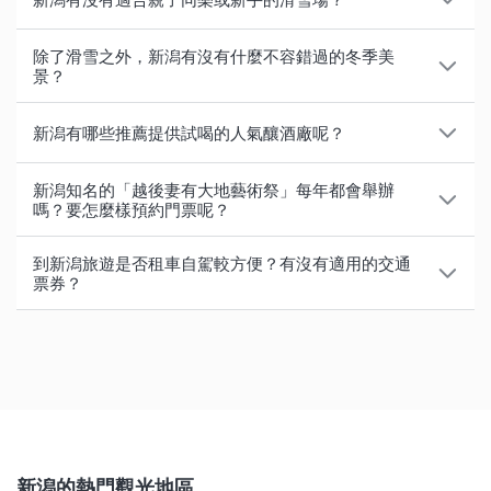
煮而成的「Noppe」等鄉土料理。
春天與冬天的雙重魅力。新潟因南北狹長，櫻花盛開的
新潟名產的知名店家「Ponshu館」之外，還有日本必
舉例來說，若從東京搭乘上越新幹線，最快75分鐘即可
體驗製作仙貝的過程，或是在日本酒聖地「新潟」來趟
時期不僅分為平原及高山區，隨著區域也各有不同，建
逛的百元商店、藥妝店及餐廳等，眾多商家進駐其中。
抵達越後湯澤站。接著只要搭乘免費接駁巴士約10分
從初學者及親子同樂的角度挑選滑雪場的話，建議考量
酒藏巡禮。
另外也有炸半雞、醬汁豬排丼、以及新潟5大拉麵等當
除了滑雪之外，新潟有沒有什麼不容錯過的冬季美
議在前往賞櫻前，事先確認各地最佳賞花期。
鐘，或繼續搭乘新幹線至「GALA湯澤站」下車，就能
交通、雪道難易度、設施及課程的豐富程度。以下介紹
景？
地特有美食。若喜歡甜食，新潟名產「越後姬」草莓、
而從新潟站步行約8分鐘可到達商場「LoveLa 萬代」及
【了解更多】
直接抵達
GALA湯澤滑雪度假村
，交通十分方便。
備受初學者及家庭喜愛的滑雪場及其部分特色。
「八幡白鳳」桃子，和夢幻西洋梨「Le Lectier」等，
「LoveLa 2」，從新潟站搭乘巴士約15分鐘，還能抵達
於3月舉行的「津南雪祭」放天燈相當值得一看，上升
・
新潟的人氣溫泉區、景點、伴手禮介紹
新潟有哪些推薦提供試喝的人氣釀酒廠呢？
也都是推薦必嚐的美味水果。
魅力十足的購物中心「永旺夢樂城新潟南」。此外，位
以下為越後湯澤區域中，交通便利的推薦滑雪場，並同
的天燈照亮並佈滿整個冬夜的天空，景象十分夢幻。
・
岩原滑雪場
：在寬敞的滑雪場中設有許多初、中級雪
於新潟縣立近代美術館附近的「Riverside Senshu」雖
時附上從越後湯澤站出發所需的時間。
道。不僅有可以玩雪及雪盆的區域之外，「KIDS
以日本酒聞名的新潟縣約有將近90間的釀酒廠，其中約
位於佐渡島的「北澤浮游選礦場遺址」，因整體被植物
新潟知名的「越後妻有大地藝術祭」每年都會舉辦
僅有兩層樓，但也有超過百間的店面進駐於其中，購物
PARADISE」區域更設有能夠休息的室內空間。
半數開放參觀，許多釀酒廠皆有提供參觀後的試飲。以
嗎？要怎麼樣預約門票呢？
・
湯澤高原滑雪場
（步行約8分鐘，搭乘免費接駁巴士
所覆蓋，彷彿就像是回歸自然的電影場景，由於會定期
十分方便。
・
湯澤中里滑雪場
：滑雪場中約有7成的初、中級雪
下介紹2間開放免費參觀與試喝的酒藏進行介紹。
約2分鐘）
舉辦點燈，因此一整年都是人氣的拍照景點；冬天時若
世界最大型的國際藝術祭──「越後妻有大地藝術
道，部分區域也針對不習慣乘坐吊椅的初學者設置雪上
到新潟旅遊是否租車自駕較方便？有沒有適用的交通
・湯澤公園滑雪場（搭乘免費接駁巴士約10分鐘）
運氣不錯，說不定還能看到北澤浮游選礦場遺址積雪的
祭」，於越後妻有的十日町、川西、中里、松代、松之
＜石塚酒造＞
票券？
自動步道，整體設施完備。在「KIDS PARK」中還可
・
NASPA滑雪場
（搭乘免費接駁巴士約15分鐘）
稀有景象。
山、津南等6個區域舉辦。這個藝術祭並非每年都會舉
位於柏崎市山區高柳町的「石塚酒造」，除了有試飲以
以乘坐雪盆及雪地滑雪胎，享受玩雪樂趣。
雖說租車是否便利取決於季節及觀光範圍，但租車可以
・
神樂滑雪場
（搭乘南越後觀光巴士約20分鐘）
行，而是從2000年開始每3年舉行1次，雖然2021年的
外，還有可將紀念照、繪畫以及文字等製成標籤的
・
上越國際滑雪場
：滑雪場整體遼闊，在旅館前方除了
此外，從2010年開始舉辦的「越後妻有 雪花火」也不
按照自己的步調自由前往想去的地方，可說是十分方
・
苗場滑雪場
（搭乘南越後觀光巴士約30分鐘）
活動延期，且下次的舉辦時間仍尚未確定，但越後妻有
「My Bottle製作體驗」，打造出世界上獨一無二的原創
有兒童專用的玩雪場及「雪盆Land」等設施之外，也提
容錯過，廣布雪原的光之花田及煙火都十分令人感動；
便。就算沒有租車，從東京搭乘上越新幹線2小時就可
・
上越國際滑雪場
（搭乘上越線約10分鐘至上越國際滑
在全年皆能欣賞到約200個作品。
在地酒，是十分珍貴的經驗。
供豐富的兒童滑雪課程。滑雪之後還能享受溫泉。
由於此活動需事先購票，若要前往則建議及早確認詳細
以抵達新潟站。新潟縣內也有JR電車、路線巴士、觀光
雪場站即可直通滑雪場）
資訊。
循環巴士、觀光計程車、公共自行車等多種交通方式，
在當地可以參加季節限定的企劃展覽、活動、或是導覽
＜北雪酒造＞
・
湯澤中里滑雪場
（搭乘上越線約10分鐘至越後中里站
【了解更多】
不妨配合自己的旅遊計畫來選擇。
行程，還可以前往廢棄小學及古民家用餐及住宿。一般
位於佐渡市，約有150年歷史，由於同時也有將酒商品
即可直通滑雪場）
・
在WAmazing Snow尋找更多新潟滑雪場
新潟的熱門觀光地區