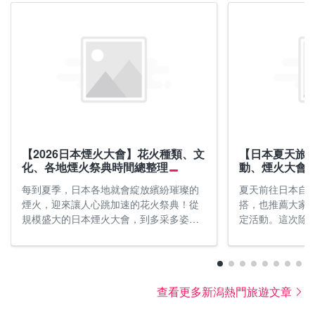
※氣溫參考：日本氣象廳過去的氣象統計資料
※氣溫參考：日本氣象廳過去的氣象統計資料
【2026日本煙火大會】花火種類、文
【日本夏天旅
化、各地煙火祭典時間總整理
動、煙火大會
每到夏季，日本各地就會綻放繽紛璀璨的
夏天前往日本自
煙火，迎來讓人心跳加速的花火祭典！從
搭，也推薦大家
規模盛大的日本煙火大會，到多采多姿的
定活動。這次除了
地方花火活動，日本煙火文化不只是視覺
溫資訊，也介紹
饗宴，更深植人心。這篇文章將介紹日本3
方祭典，想充分
大煙火大會、日本煙火種類、觀賞禮儀與
就一定要把文章
2026年日本各地熱門煙火秀景點，帶你深
查看更多新潟熱門旅遊文章
入體驗日本煙火的魅力！