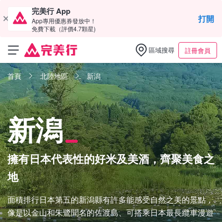
完美行 App
打開
App專用優惠券發放中！
免費下載（評價4.7顆星)
區域搜尋
註冊會員
首頁
北陸地區
新潟
新潟
擁有日本代表性的好米及美酒，齊聚美食之
地
面積排行日本第五的新潟縣有許多能感受自然之美的景點，
像是以金山和朱鷺聞名的佐渡島、可搭乘日本最長纜車漫遊