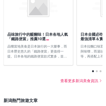
新潟的秋天 9月 - 11月
新潟的冬天 12月 - 2月
從白天可穿短袖的9月到大衣必備的11月，新潟秋意
以豪雪地帶及滑雪天堂聞名的新潟，入冬後會化做銀
品味旅行中的醍醐味！日本各地人氣
日本全國必吃拉
「鐵路便當」推薦10選
最強清單＆實
漸濃。這個時期相當適合欣賞楓葉及藝術之美，可前
白世界，並有許多能感受冬季樂趣的活動。像是施放
往逐漸染上秋色的大峰山及八方台健行，感受山間村
浪漫天燈點亮冬夜的「津南雪祭」、展示雪雕作品的
品嚐當地美食是日本旅行的一大樂事，而
日本拉麵口味眾
日本歷史悠久的「鐵路便當」更值得一
與味噌，而湯頭
落秋意濃濃的風景同時享用美食，或於「大地藝術
「十日町雪祭」、熱氣球嘉年華「小千谷熱氣球大
提。日本各地的鐵路便當款式繁多，並彰
等，再搭配上不
祭」欣賞各式藝術作品。在10月中旬至11上旬迎來最
會」，以及有著懷舊街道的村上市冬季活動「越後村
顯各地區獨特的風味與魅力。這次要從南
千。至今吃過超過
佳賞楓期的彌彥公園紅葉谷，可欣賞紅黃色調的楓葉
上鹽烤鮭魚街道」等，皆不容錯過！在享受新潟冬天
到北一次推薦10款日本各地超人氣的特色
日本的完美行社
與朱紅色觀月橋相映的美景。
的同時，別忘了同時記得做好保暖。
鐵路便當，像是使用黑毛和牛、牛舌、海
生」，拉麵巡禮資
鮮等食材，還有便當盒做成章魚壺或精美
跟大家不藏私分享
氣溫
氣溫
查看更多新潟美食資訊
瓷器的便當，趕緊筆記下來吧！
薦的50間美味拉
9月：19°C〜26°C，平均氣溫22°C
12月：2°C〜8°C，平均氣溫5°C
10月：12°C〜20°C，平均氣溫16°C
1月：0°C〜5°C，平均氣溫2°C
11月：6°C〜14°C，平均氣溫10°C
2月：0°C〜6°C，平均氣溫3°C
新潟熱門旅遊文章