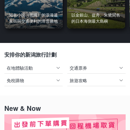
知名小說《雪國》的浪漫溫
以金銀山、盆舟、朱鷺聞名
泉街與交通便利的滑雪勝地
的日本海側最大島嶼
安排你的新潟旅行計劃
在地體驗活動
交通票券
免稅購物
旅遊攻略
New & Now