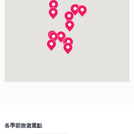
佐渡金山
妙高高原
苗場滑雪場
高田城
高田公園
月岡溫泉
宿根木
新潟 白山神社
萬代市場
星峠梯田
各季節旅遊重點