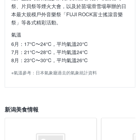
年樹齡的紫藤花，每到5月上旬賞花期便會散發陣陣
祭、片貝祭等煙火大會，以及於苗場滑雪場舉辦的日
花香。此外，在春天也能體驗採摘新潟的「越後姬」
本最大規模戶外音樂祭「FUJI ROCK富士搖滾音樂
等多種品種草莓的樂趣。
祭」等各式精彩活動。
氣溫
氣溫
3月：2°C〜10°C，平均氣溫6°C
6月：17°C〜24°C，平均氣溫20°C
4月：7°C〜16°C，平均氣溫11°C
7月：21°C〜28°C，平均氣溫24°C
5月：12°C〜21°C，平均氣溫16°C
8月：23°C〜30°C，平均氣溫26°C
※氣溫參考：日本氣象廳過去的氣象統計資料
※氣溫參考：日本氣象廳過去的氣象統計資料
新潟美食情報