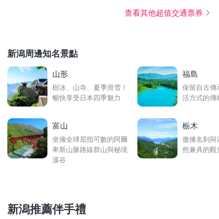
查看其他超值交通票券
新潟周邊知名景點
山形
福島
樹冰、山寺、夏季滑雪！
保留自古傳
暢快享受日本四季魅力
活方式的傳
富山
栃木
坐擁全球屈指可數的阿爾
傲擁名刹與
卑斯山脈路線群山與秘境
然兼具的觀
溪谷
新潟推薦伴手禮