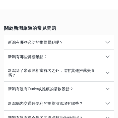
關於新潟旅遊的常見問題
新潟有哪些必訪的推薦景點呢？
若想體驗新潟的自然之美，可前往日本首度登錄至世界
新潟有哪些賞櫻景點？
農業遺產的「佐渡島」；也可到春季開滿五彩鬱金香的
「五泉市巢本」，於春、夏季時健行及登山；冬天則推
新潟的人氣賞櫻景點，包含「魚野川櫻河堤」綿延2公
新潟除了米跟酒相當有名之外，還有其他推薦美食
薦前往以滑雪及溫泉聞名的「妙高高原」。
里的櫻花大道，及油菜花與櫻花相映成趣的「二台上堰
嗎？
潟公園」等地。「湯澤中央公園」則有象徵湯澤的深粉
在日本海最大離島的佐渡島內，則可在與朱鷺共存的原
位於日本海旁，擁有群山等各式地形的新潟，其飲食文
色紅山櫻與赤紅的太鼓橋相互倒映於池中。
新潟有沒有Outlet或推薦的購物景點？
始風光中，搭坐有如神隱少女中出現的盆舟體驗。號稱
化也十分豐富，可說是個美食寶庫。推薦美食除了螃
新潟第一的能量景點「彌彥神社」及可漫步於街道的城
蟹、赤鮭、寒鰤等海鮮，以及柔肌蔥、毛豆等蔬菜食材
若想欣賞夜櫻，則不能錯過日本三大夜櫻之一的「高田
新潟縣雖然沒有Outlet，但若是想購物樂或尋找伴手
新潟縣內交通較便利的推薦滑雪場有哪些？
下町「高田」也是經典的景點。
之外，還有將使用布海苔製成的蕎麥麵放在「片木盒」
城址公園」。此外，在被選為「新潟景勝百選」的妙高
禮，建議可到新潟站、越後湯澤站，以及長岡站都有的
上，一口一口分裝好的「片木盒蕎麥麵」，及以蔬菜燉
松峰，還有機會欣賞到櫻花配上殘雪的美景，一次體驗
購物中心「CoCoLo」。裡頭除了有可購買到日本酒等
若以電車為主要交通移動方式，建議可前往湯澤地區。
若想了解當地飲食文化，則推薦到新潟仙貝王國參觀及
新潟有沒有適合親子同樂或新手的滑雪場？