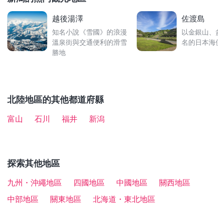
若要購買「大地藝術祭Passport」或導覽門票皆需透過
輸出至海外，為聞名世界的NOBU餐廳提供專用酒款而
推薦的交通票券則有可以使用5天的
「JR東日本鐵路周
【了解更多】
官網訂購，也有部分行程是需要事先申請的，建議事前
備受歡迎。
越後湯澤
佐渡島
遊券（長野、新潟地區）」
，可以從東京搭乘上越新幹
・
新潟縣交通便利的滑雪場Top3
確認相關資訊。
知名小說《雪國》的浪漫
以金銀山、
線，除了上越妙高、越後湯澤等新潟地區以外，在長野
溫泉街與交通便利的滑雪
名的日本海
地區也能玩得經濟實惠。
【了解更多】
勝地
・
越後妻有大地藝術祭看點及作品介紹
北陸地區的其他都道府縣
富山
石川
福井
新潟
探索其他地區
九州・沖繩地區
四國地區
中國地區
關西地區
中部地區
關東地區
北海道・東北地區