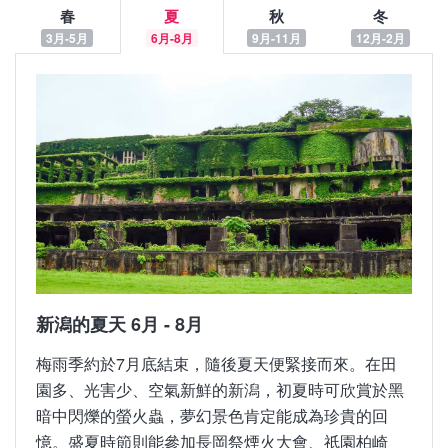
春
夏
秋
冬
3月-5月
6月-8月
9月-11月
12月-2月
新潟的春天 3月 - 5月
新潟的夏天 6月 - 8月
寒冬後融雪的3月底開始是新潟的櫻花季節，山間和
梅雨季約於7月底結束，隨後夏天便緊接而來。在田
公園的櫻花、鬱金香、油菜花接連綻放。被列為日本
園多、光害少、空氣新鮮的新潟，初夏時可欣賞於黑
三大夜櫻之一的高田城址公園為必訪賞櫻景點，推薦
暗中閃爍的螢火蟲，夢幻景色肯定能成為珍貴的回
於4月上旬櫻花盛開時前往。而北方文化博物館內150
憶。盛夏時節則能參加長岡祭煙火大會、祇園柏崎