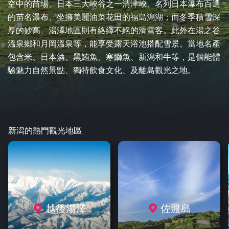
空中的苗場、日本三大峽谷之一清津峽、名列日本瀑布百選
的苗名瀑布、坐擁美麗油菜花田的福島潟湖；而冬季積雪深
厚的妙高、湯澤地區則有絡繹不絕的滑雪客。此外在湯之谷
溫泉鄉和月岡溫泉等，能享受露天浴池搭配雪景。當地名產
包含米、日本酒、黑鮪魚、寒鰤魚、新潟和牛等，是個能體
驗魅力自然景點、獨特飲食文化、及離島觀光之地。
新潟的熱門觀光地區
越後湯澤
佐渡島