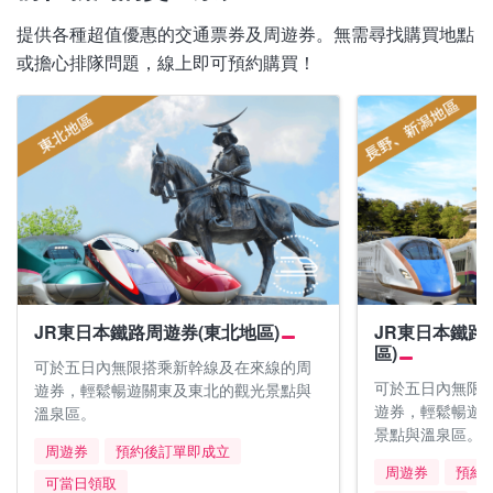
提供各種超值優惠的交通票券及周遊券。無需尋找購買地點
或擔心排隊問題，線上即可預約購買！
JR東日本鐵路周遊券(東北地區)
JR東日本鐵路
區)
可於五日內無限搭乘新幹線及在來線的周
可於五日內無限
遊券，輕鬆暢遊關東及東北的觀光景點與
遊券，輕鬆暢遊
溫泉區。
景點與溫泉區。
周遊券
預約後訂單即成立
周遊券
預約
可當日領取