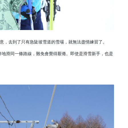
意，去到了只有急陡坡雪道的雪場，就無法盡情練習了。
停地滑同一條路線，難免會覺得厭倦。即使是滑雪新手，也是