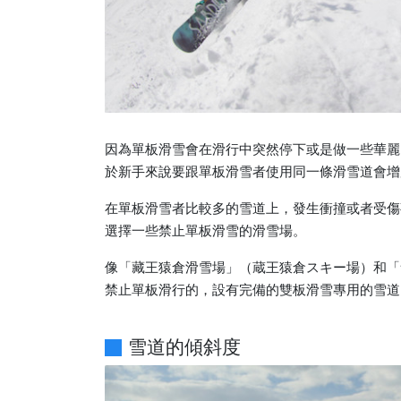
因為單板滑雪會在滑行中突然停下或是做一些華麗
於新手來說要跟單板滑雪者使用同一條滑雪道會增
在單板滑雪者比較多的雪道上，發生衝撞或者受傷
選擇一些禁止單板滑雪的滑雪場。
像「藏王猿倉滑雪場」（蔵王猿倉スキー場）和「
禁止單板滑行的，設有完備的雙板滑雪專用的雪道
雪道的傾斜度