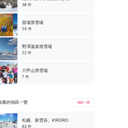
38 件
苗場滑雪場
24 件
野澤溫泉滑雪場
22 件
六甲山滑雪場
7 件
推薦的地區一覽
地區一覽
札幌、新雪谷、KIRORO
83 件