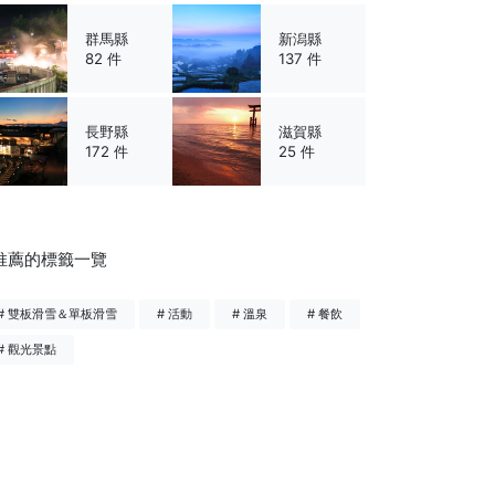
群馬縣
新潟縣
82 件
137 件
長野縣
滋賀縣
172 件
25 件
推薦的標籤一覽
# 雙板滑雪＆單板滑雪
# 活動
# 溫泉
# 餐飲
# 觀光景點