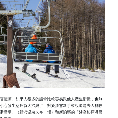
否擁擠。如果人很多的話會比較容易跟他人產生衝撞，也無
小心發生意外就太掃興了。對於滑雪新手來說還是去人群較
滑雪場」（野沢温泉スキー場）和新潟縣的「妙高杉原滑雪