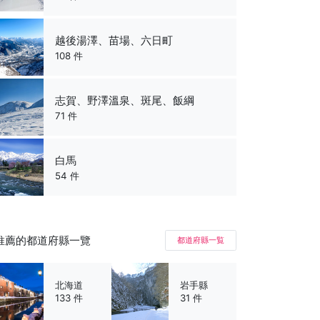
越後湯澤、苗場、六日町
108 件
志賀、野澤溫泉、斑尾、飯綱
71 件
白馬
54 件
推薦的都道府縣一覽
都道府縣一覧
北海道
岩手縣
133 件
31 件