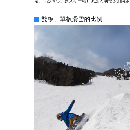
場」（妙高杉ノ原スキー場）就是人潮較少的兩家
雙板、單板滑雪的比例