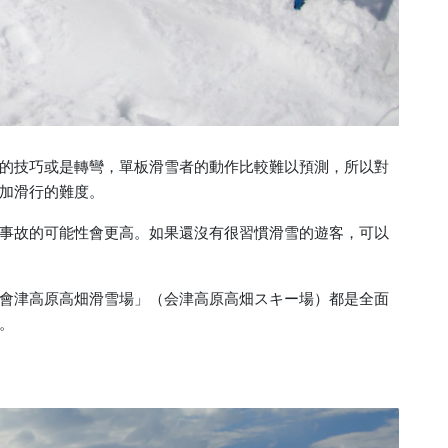
的技巧或是轉彎，單板滑雪者的動作比較難以預測，所以對
加滑行的難度。
事故的可能性會更高。如果還沒有很習慣滑雪的遊客，可以
會津高原高畑滑雪場」（会津高原高畑スキー場）都是全面
。