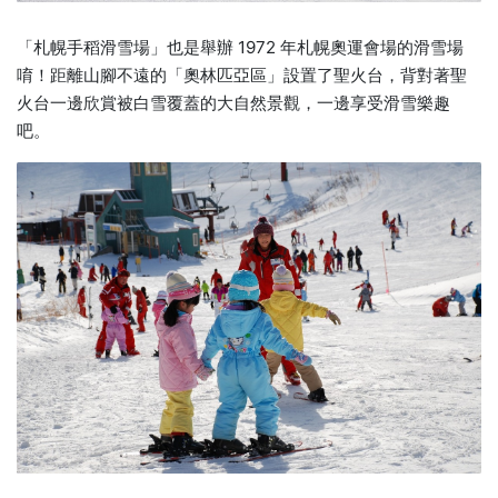
「札幌手稻滑雪場」也是舉辦 1972 年札幌奧運會場的滑雪場
唷！距離山腳不遠的「奧林匹亞區」設置了聖火台，背對著聖
火台一邊欣賞被白雪覆蓋的大自然景觀，一邊享受滑雪樂趣
吧。