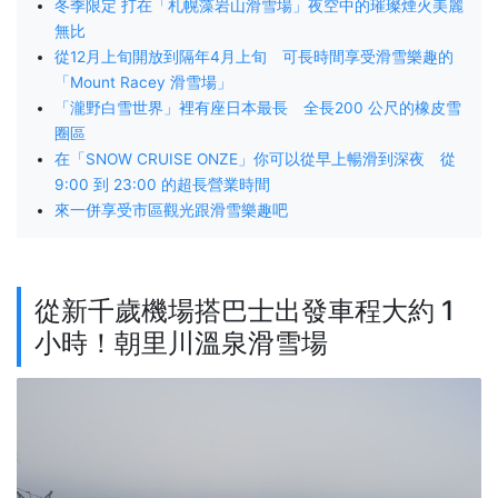
冬季限定 打在「札幌藻岩山滑雪場」夜空中的璀璨煙火美麗
無比
從12月上旬開放到隔年4月上旬 可長時間享受滑雪樂趣的
「Mount Racey 滑雪場」
「瀧野白雪世界」裡有座日本最長 全長200 公尺的橡皮雪
圈區
在「SNOW CRUISE ONZE」你可以從早上暢滑到深夜 從
9:00 到 23:00 的超長營業時間
來一併享受市區觀光跟滑雪樂趣吧
從新千歲機場搭巴士出發車程大約 1
小時！朝里川溫泉滑雪場