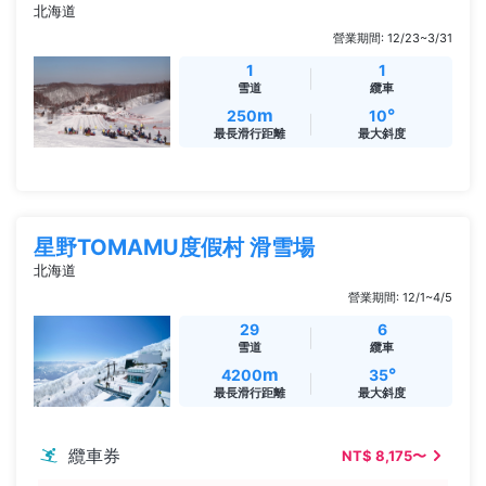
北海道
營業期間: 12/23~3/31
1
1
雪道
纜車
m
°
250
10
最長滑行距離
最大斜度
星野TOMAMU度假村 滑雪場
北海道
營業期間: 12/1~4/5
29
6
雪道
纜車
m
°
4200
35
最長滑行距離
最大斜度
纜車券
NT$ 8,175〜