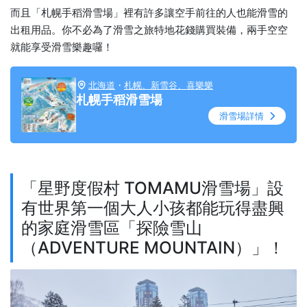
而且「札幌手稻滑雪場」裡有許多讓空手前往的人也能滑雪的
出租用品。你不必為了滑雪之旅特地花錢購買裝備，兩手空空
就能享受滑雪樂趣囉！
北海道
・
札幌、新雪谷、喜樂樂
札幌手稻滑雪場
滑雪場詳情
「星野度假村 TOMAMU滑雪場」設
有世界第一個大人小孩都能玩得盡興
的家庭滑雪區「探險雪山
（ADVENTURE MOUNTAIN）」！