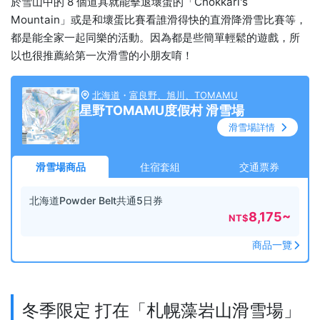
於雪山中的 8 個道具就能擊退壞蛋的「Chokkari's
Mountain」或是和壞蛋比賽看誰滑得快的直滑降滑雪比賽等，
都是能全家一起同樂的活動。因為都是些簡單輕鬆的遊戲，所
以也很推薦給第一次滑雪的小朋友唷！
北海道
・
富良野、旭川、TOMAMU
星野TOMAMU度假村 滑雪場
滑雪場詳情
滑雪場商品
住宿套組
交通票券
北海道Powder Belt共通5日券
8,175
~
NT$
商品一覽
冬季限定 打在「札幌藻岩山滑雪場」