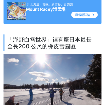
北海道
・
札幌、新雪谷、喜樂樂
Mount Racey滑雪場
滑雪場詳情
「瀧野白雪世界」裡有座日本最長
全長200 公尺的橡皮雪圈區