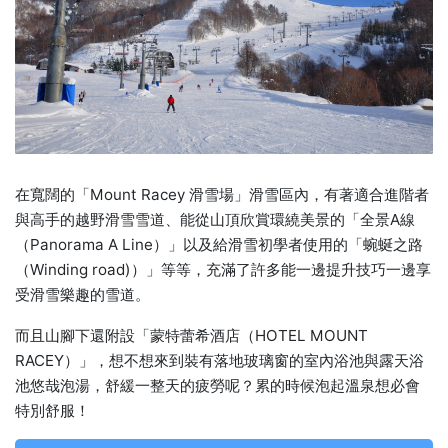
在寬闊的「Mount Racey 滑雪場」滑雪區內，有著適合進階者
與高手的越野滑雪雪道、能從山頂欣賞環繞美景的「全景A線
（Panorama A Line）」以及給滑雪初學者使用的「蜿蜒之路
（Winding road)）」等等，充滿了許多能一邊提升技巧一邊享
受滑雪樂趣的雪道。
而且山腳下還附設「蒙特蕾希酒店（HOTEL MOUNT
RACEY）」，想不想來到裝有落地玻璃窗的室內浴池與露天浴
池悠哉泡湯，舒緩一整天的疲勞呢？累的時候泡起溫泉想必會
特別舒服！