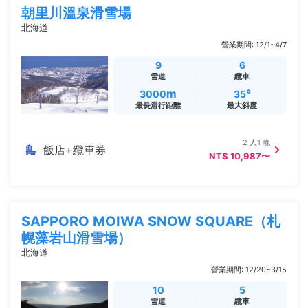
朝里川溫泉滑雪場
北海道
營業期間: 12/1~4/7
9
6
雪道
纜車
m
°
3000
35
最長滑行距離
最大斜度
2 人1 晚
飯店+纜車券
NT$ 10,987〜
SAPPORO MOIWA SNOW SQUARE（札
幌藻岩山滑雪場）
北海道
營業期間: 12/20~3/15
10
5
雪道
纜車