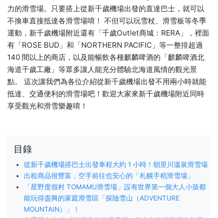
力的滑雪場。只要搭上從新千歲機場出發的直達巴士，就可以
不換車直接抵達各滑雪場唷！ 不但可以玩雪杖、滑雪板等冬季
運動，新千歲機場附近還有「千歲Outlet商城：RERA」，裡面
有「ROSE BUD」和「NORTHERN PACIFIC」等一整排超過
140 間以上的商店，以及能暢飲各種麒麟啤酒的「麒麟啤酒北
海道千歲工廠」等眾多讓人能充分體驗北海道風情的觀光景
點。 這次讓我們為各位介紹從新千歲機場出發不用兩小時就能
抵達、交通便利的滑雪場吧！歡迎大家來新千歲機場附近同時
享受觀光和滑雪樂趣唷！
目錄
從新千歲機場搭巴士出發車程大約 1 小時！朝里川溫泉滑雪場
出租商品很豐富，空手前往也安心的「札幌手稻滑雪場」
「星野度假村 TOMAMU滑雪場」設有世界第一個大人小孩都
能玩得盡興的家庭滑雪區「探險雪山（ADVENTURE
MOUNTAIN）」！