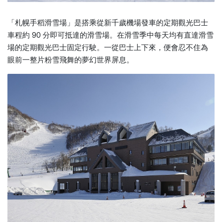
「札幌手稻滑雪場」是搭乘從新千歲機場發車的定期觀光巴士
車程約 90 分即可抵達的滑雪場。在滑雪季中每天均有直達滑雪
場的定期觀光巴士固定行駛。一從巴士上下來，便會忍不住為
眼前一整片粉雪飛舞的夢幻世界屏息。