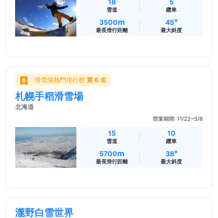
18
5
雪道
纜車
m
°
3500
45
最長滑行距離
最大斜度
滑雪場熱門排行榜
第 6 名
札幌手稻滑雪場
北海道
營業期間: 11/22~5/6
15
10
雪道
纜車
m
°
5700
38
最長滑行距離
最大斜度
瀧野白雪世界