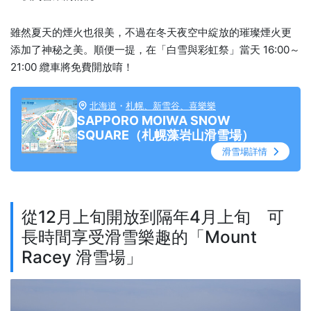
雖然夏天的煙火也很美，不過在冬天夜空中綻放的璀璨煙火更
添加了神秘之美。順便一提，在「白雪與彩虹祭」當天 16:00～
21:00 纜車將免費開放唷！
北海道
・
札幌、新雪谷、喜樂樂
SAPPORO MOIWA SNOW
SQUARE（札幌藻岩山滑雪場）
滑雪場詳情
從12月上旬開放到隔年4月上旬 可
長時間享受滑雪樂趣的「Mount
Racey 滑雪場」