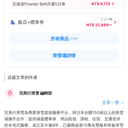
北海道Powder Belt共通5日券
NT$ 8,175
2 人1 晚
飯店+纜車券
NT$ 22,889〜
所有商品
(1 件)
滑雪場詳情
這篇文章的作者
完美行滑雪 編輯部
文章一覽
完美行滑雪為專業滑雪度假服務平台，與日本全國150座以上的滑雪
場攜手合作，提供涵蓋纜車券、用品租借、課程、住宿、交通安排
的全包式服務。成立至今逾8年，已服務超過10萬名雙板和單板滑雪