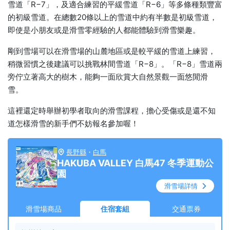
雪道「R−7」，及適合練習的平緩雪道「R−6」等多條種類豐富
的初級雪道。在總數20條以上的雪道中約有半數是初級雪道，
即使是小朋友或是滑雪零經驗的人都能體驗到滑雪樂趣。
剛到雪場可以在滑雪場的山麓地區或是較平緩的雪道上練習，
稍微習慣之後建議可以挑戰林間雪道「R−8」。「R−8」雪道兩
旁佇立著高大的樹木，能夠一面欣賞大自然景觀一面悠閒滑
雪。
這裡還定時舉辦初學者取向的滑雪課程，擔心受傷或是還不知
道怎樣滑雪的新手們不妨報名參加喔！
長野縣
・
白馬
HAKUBA VALLEY 白馬47 冬季運動公
園
滑雪場詳情
滑雪場商品
住宿套組
交通票券