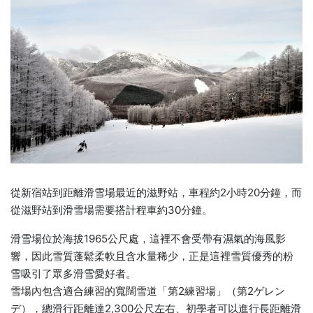
從新宿站到距離滑雪場最近的滋野站，車程約2小時20分鐘，而
從滋野站到滑雪場需要搭計程車約30分鐘。
滑雪場位於海拔1965公尺處，這裡不會受帶有濕氣的海風影
響，因此雪質蓬鬆柔軟且含水量稀少，正是這裡雪質優秀的粉
雪吸引了眾多滑雪愛好者。
雪場內包含適合練習的寬闊雪道「第2練習場」（第2ゲレン
デ），總滑行距離達2,300公尺左右、初學者可以進行長距離滑