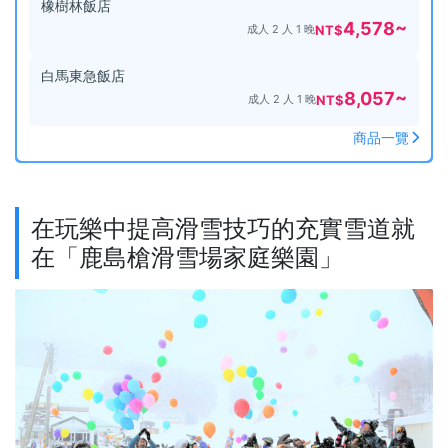
橡樹林飯店
4,578
~
成人 2 人 1 晚
NT$
白馬東急飯店
8,057
~
成人 2 人 1 晚
NT$
商品一覽
在玩樂中提高滑雪技巧的充實雪道就
在「鹿島槍滑雪場家庭樂園」