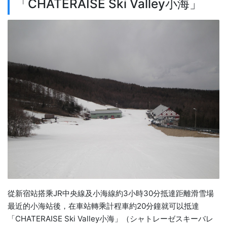
「CHATERAISE Ski Valley小海」
從新宿站搭乘JR中央線及小海線約3小時30分抵達距離滑雪場
最近的小海站後，在車站轉乘計程車約20分鐘就可以抵達
「CHATERAISE Ski Valley小海」（シャトレーゼスキーバレ