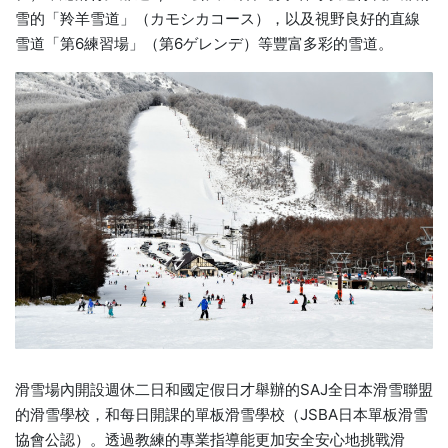
雪的「羚羊雪道」（カモシカコース），以及視野良好的直線
雪道「第6練習場」（第6ゲレンデ）等豐富多彩的雪道。
滑雪場內開設週休二日和國定假日才舉辦的SAJ全日本滑雪聯盟
的滑雪學校，和每日開課的單板滑雪學校（JSBA日本單板滑雪
協會公認）。透過教練的專業指導能更加安全安心地挑戰滑