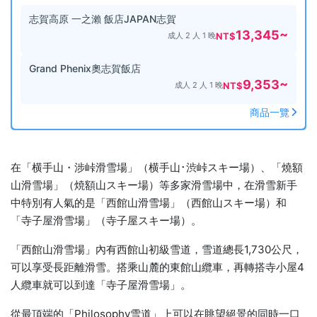
志賀高原 一之瀨 飯店JAPAN志賀
13,345
~
成人 2 人 1 晚
NT$
Grand Phenix奧志賀飯店
9,353
~
成人 2 人 1 晚
NT$
商品一覽
在「横手山・涉峠滑雪場」（横手山･渋峠スキー場）、「燒額
山滑雪場」（焼額山スキー場）等多家滑雪場中，在滑雪新手
中特別有人氣的是「西館山滑雪場」（西館山スキー場）和
「寺子屋滑雪場」（寺子屋スキー場）。
「西館山滑雪場」內有西館山初級雪道，雪道總長1,730公尺，
可以享受長距離滑雪。搭乘山麓的東館山纜車，再轉搭寺小屋4
人纜車就可以到達「寺子屋滑雪場」。
從最頂端的「Philosophy雪道」上可以在眺望絕景的同時一口