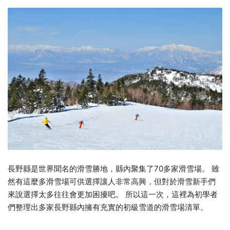
長野縣是世界聞名的滑雪勝地，縣內聚集了70多家滑雪場。 雖
然有這麼多滑雪場可供選擇讓人非常高興，但對於滑雪新手們
來說選擇太多往往會更加困擾吧。 所以這一次，這裡為初學者
們整理出多家長野縣內擁有充實的初級雪道的滑雪場清單。