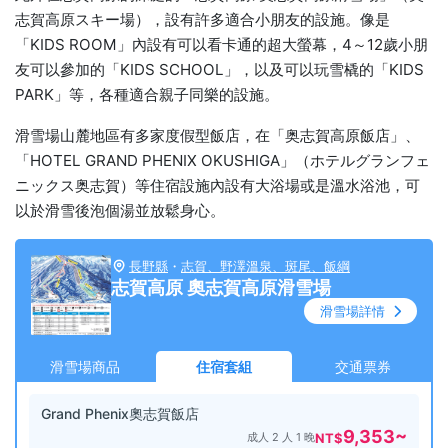
志賀高原スキー場），設有許多適合小朋友的設施。像是
「KIDS ROOM」內設有可以看卡通的超大螢幕，4～12歲小朋
友可以參加的「KIDS SCHOOL」，以及可以玩雪橇的「KIDS
PARK」等，各種適合親子同樂的設施。
滑雪場山麓地區有多家度假型飯店，在「奥志賀高原飯店」、
「HOTEL GRAND PHENIX OKUSHIGA」（ホテルグランフェ
ニックス奥志賀）等住宿設施內設有大浴場或是溫水浴池，可
以於滑雪後泡個湯並放鬆身心。
長野縣
・
志賀、野澤溫泉、斑尾、飯綱
志賀高原 奧志賀高原滑雪場
滑雪場詳情
滑雪場商品
住宿套組
交通票券
Grand Phenix奧志賀飯店
9,353
~
成人 2 人 1 晚
NT$