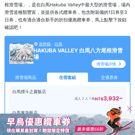
根滑雪場」，是在白馬Hakuba Valley中最大型的滑雪場，場內
滑雪道種類豐富，並提供各式纜車券，包含附裝備的1日券至3
日券，也有適合適合新手的折扣優惠纜車券，馬上點擊下按鈕
確認吧！
長野縣
・
白馬
HAKUBA VALLEY 白馬八方尾根滑雪
場
滑雪場詳情
滑雪場商品
住宿套組
交通票券
白馬煙斗之霧飯店
3,932
~
成人 2 人 1 晚
NT$
白馬東急飯店
8,057
~
成人 2 人 1 晚
NT$
查看滑雪場優惠
商品一覽