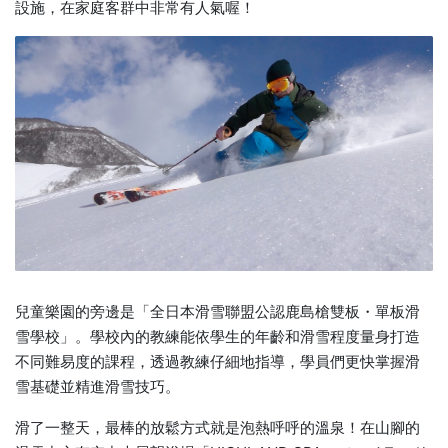
設施，在家庭客群中非常有人氣喔！
兒童樂園的旁邊是「全日本滑雪聯盟公認鹿島槍雙板・單板滑
雪學校」。學校內的教練能依學生的年齡和滑雪程度量身打造
不同難易度的課程，透過教練仔細地指導，學員們更快掌握滑
雪基礎並精進滑雪技巧。
滑了一整天，最棒的放鬆方式就是泡熱呼呼的溫泉！在山腳的