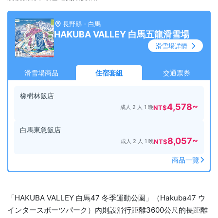
長野縣
・
白馬
HAKUBA VALLEY 白馬五龍滑雪場
滑雪場詳情
滑雪場商品
住宿套組
交通票券
橡樹林飯店
4,578
~
成人 2 人 1 晚
NT$
白馬東急飯店
8,057
~
成人 2 人 1 晚
NT$
商品一覽
「HAKUBA VALLEY 白馬47 冬季運動公園」（Hakuba47 ウ
インタースポーツパーク）內則設滑行距離3600公尺的長距離