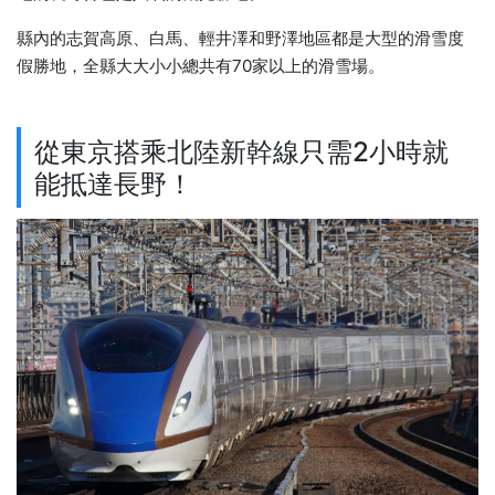
縣內的志賀高原、白馬、輕井澤和野澤地區都是大型的滑雪度
假勝地，全縣大大小小總共有70家以上的滑雪場。
從東京搭乘北陸新幹線只需2小時就
能抵達長野！