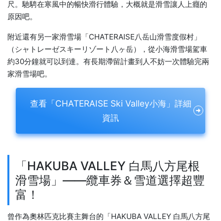
尺。馳騁在寒風中的暢快滑行體驗，大概就是滑雪讓人上癮的
原因吧。
附近還有另一家滑雪場「CHATERAISE八岳山滑雪度假村」
（シャトレーゼスキーリゾート八ヶ岳），從小海滑雪場駕車
約30分鐘就可以到達。有長期滯留計畫到人不妨一次體驗完兩
家滑雪場吧。
查看「CHATERAISE Ski Valley小海」詳細
資訊
「HAKUBA VALLEY 白馬八方尾根
滑雪場」——纜車券＆雪道選擇超豐
富！
曾作為奧林匹克比賽主舞台的「HAKUBA VALLEY 白馬八方尾