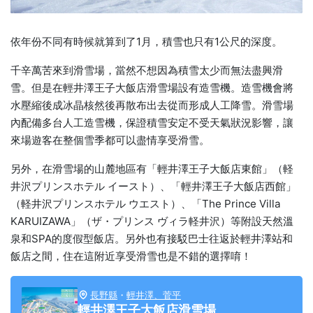
依年份不同有時候就算到了1月，積雪也只有1公尺的深度。
千辛萬苦來到滑雪場，當然不想因為積雪太少而無法盡興滑
雪。但是在輕井澤王子大飯店滑雪場設有造雪機。造雪機會將
水壓縮後成冰晶核然後再散布出去從而形成人工降雪。滑雪場
內配備多台人工造雪機，保證積雪安定不受天氣狀況影響，讓
來場遊客在整個雪季都可以盡情享受滑雪。
另外，在滑雪場的山麓地區有「輕井澤王子大飯店東館」（軽
井沢プリンスホテル イースト）、「輕井澤王子大飯店西館」
（軽井沢プリンスホテル ウエスト）、「The Prince Villa
KARUIZAWA」（ザ・プリンス ヴィラ軽井沢）等附設天然溫
泉和SPA的度假型飯店。另外也有接駁巴士往返於輕井澤站和
飯店之間，住在這附近享受滑雪也是不錯的選擇唷！
長野縣
・
輕井澤、菅平
輕井澤王子大飯店滑雪場