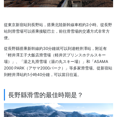
從東京新宿站到長野站，搭乘北陸新幹線車程約2小時。從長野
站到滑雪場可以搭乘接駁巴士，前往滑雪場的交通方式非常方
便。
從長野縣搭乘新幹線約30分鐘就可以到達輕井澤站，附近有
「輕井澤王子大飯店滑雪場（軽井沢プリンスホテルスキー
場）」、「湯之丸滑雪場（湯の丸スキー場）」和「ASAMA
2000 PARK（アサマ2000パーク）」等多家滑雪場。從新宿站
到輕井澤站約1小時40分鐘，可以當日往返。
長野縣滑雪的最佳時期是？