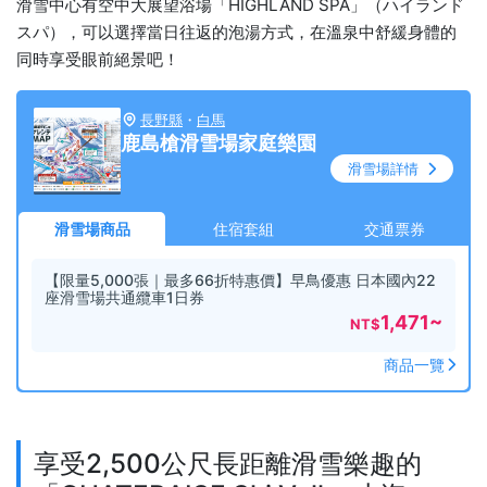
滑雪中心有空中大展望浴場「HIGHLAND SPA」（ハイランド
スパ），可以選擇當日往返的泡湯方式，在溫泉中舒緩身體的
同時享受眼前絕景吧！
長野縣
・
白馬
鹿島槍滑雪場家庭樂園
滑雪場詳情
滑雪場商品
住宿套組
交通票券
【限量5,000張｜最多66折特惠價】早鳥優惠 日本國內22
座滑雪場共通纜車1日券
1,471
~
NT$
商品一覽
享受2,500公尺長距離滑雪樂趣的