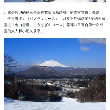
此處受歡迎的秘密是這裡寬闊而易於滑行的豐富雪道。像是
「全景雪道」（パノラマコース），以及平均傾斜度7度的平緩
雪道「兔山雪道」（うさぎ山コース）等都非常適合第一次滑
雪的大人和小朋友前來。