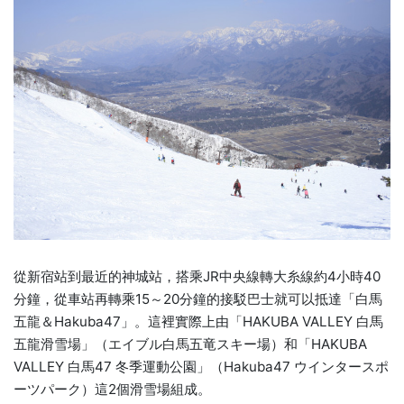
從新宿站到最近的神城站，搭乘JR中央線轉大糸線約4小時40
分鐘，從車站再轉乘15～20分鐘的接駁巴士就可以抵達「白馬
五龍＆Hakuba47」。這裡實際上由「HAKUBA VALLEY 白馬
五龍滑雪場」（エイブル白馬五竜スキー場）和「HAKUBA
VALLEY 白馬47 冬季運動公園」（Hakuba47 ウインタースポ
ーツパーク）這2個滑雪場組成。