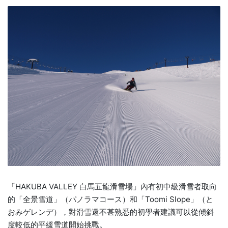
「HAKUBA VALLEY 白馬五龍滑雪場」內有初中級滑雪者取向
的「全景雪道」（パノラマコース）和「Toomi Slope」（と
おみゲレンデ），對滑雪還不甚熟悉的初學者建議可以從傾斜
度較低的平緩雪道開始挑戰。