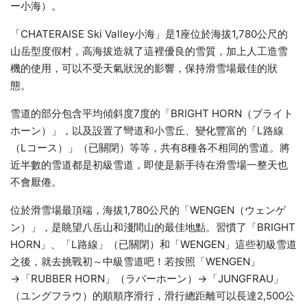
ー小海）。
「CHATERAISE Ski Valley小海」是1座位於海拔1,780公尺的
山岳型度假村，高海拔造就了這裡優良的雪質，加上人工造雪
機的使用，可以不受天氣狀況的影響，保持滑雪場最佳的狀
態。
雪道的部分包含平均傾斜度7度的「BRIGHT HORN（ブライト
ホーン）」，以及設置了彎道和小雪丘、變化豐富的「L路線
（Lコース）」（已關閉）等等，共有8種各不相同的雪道。將
近半數的雪道都是初級雪道，即使是新手待在滑雪場一整天也
不會厭倦。
位於滑雪場最頂端，海拔1,780公尺的「WENGEN（ウェンゲ
ン）」，是眺望八岳山和淺間山的最佳地點。習慣了「BRIGHT
HORN」、「L路線」（已關閉）和「WENGEN」這些初級雪道
之後，就去挑戰初～中級雪道吧！若按照「WENGEN」
→「RUBBER HORN」（ラバーホーン）→「JUNGFRAU」
（ユングフラウ）的順順序滑行，滑行總距離可以長達2,500公