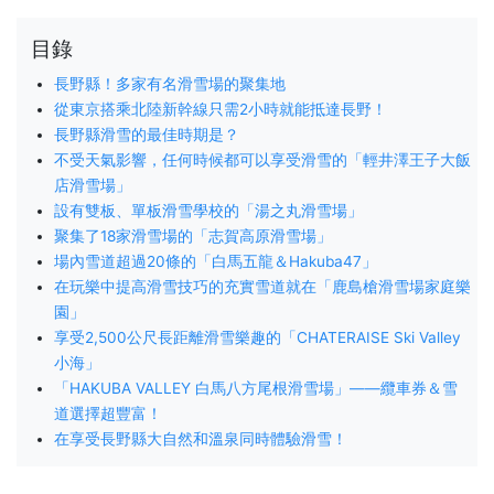
目錄
長野縣！多家有名滑雪場的聚集地
從東京搭乘北陸新幹線只需2小時就能抵達長野！
長野縣滑雪的最佳時期是？
不受天氣影響，任何時候都可以享受滑雪的「輕井澤王子大飯
店滑雪場」
設有雙板、單板滑雪學校的「湯之丸滑雪場」
聚集了18家滑雪場的「志賀高原滑雪場」
場內雪道超過20條的「白馬五龍＆Hakuba47」
在玩樂中提高滑雪技巧的充實雪道就在「鹿島槍滑雪場家庭樂
園」
享受2,500公尺長距離滑雪樂趣的「CHATERAISE Ski Valley
小海」
「HAKUBA VALLEY 白馬八方尾根滑雪場」——纜車券＆雪
道選擇超豐富！
在享受長野縣大自然和溫泉同時體驗滑雪！