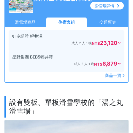
滑雪場詳情
滑雪場商品
住宿套組
交通票券
虹夕諾雅 輕井澤
23,120
~
成人 2 人 1 晚
NT$
星野集團 BEB5輕井澤
6,879
~
成人 2 人 1 晚
NT$
商品一覽
設有雙板、單板滑雪學校的「湯之丸
滑雪場」