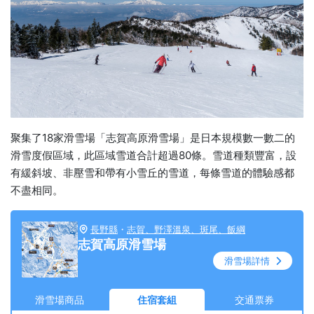
聚集了18家滑雪場「志賀高原滑雪場」是日本規模數一數二的
滑雪度假區域，此區域雪道合計超過80條。雪道種類豐富，設
有緩斜坡、非壓雪和帶有小雪丘的雪道，每條雪道的體驗感都
不盡相同。
長野縣
・
志賀、野澤溫泉、斑尾、飯綱
志賀高原滑雪場
滑雪場詳情
滑雪場商品
住宿套組
交通票券