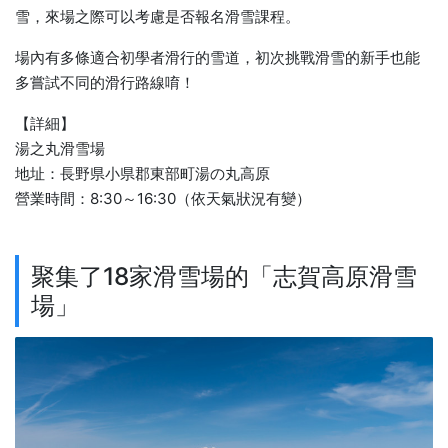
雪，來場之際可以考慮是否報名滑雪課程。
場內有多條適合初學者滑行的雪道，初次挑戰滑雪的新手也能
多嘗試不同的滑行路線唷！
【詳細】
湯之丸滑雪場
地址：長野県小県郡東部町湯の丸高原
營業時間：8:30～16:30（依天氣狀況有變）
聚集了18家滑雪場的「志賀高原滑雪
場」