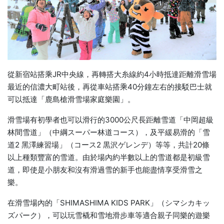
從新宿站搭乘JR中央線，再轉搭大糸線約4小時抵達距離滑雪場
最近的信濃大町站後，再從車站搭乘40分鐘左右的接駁巴士就
可以抵達「鹿島槍滑雪場家庭樂園」。
滑雪場有初學者也可以滑行的3000公尺長距離雪道「中岡超級
林間雪道」（中綱スーパー林道コース），及平緩易滑的「雪
道2 黑澤練習場」（コース2 黒沢ゲレンデ）等等，共計20條
以上種類豐富的雪道。由於場內約半數以上的雪道都是初級雪
道，即使是小朋友和沒有滑過雪的新手也能盡情享受滑雪之
樂。
在滑雪場內的「SHIMASHIMA KIDS PARK」（シマシカキッ
ズパーク），可以玩雪橇和雪地滑步車等適合親子同樂的遊樂