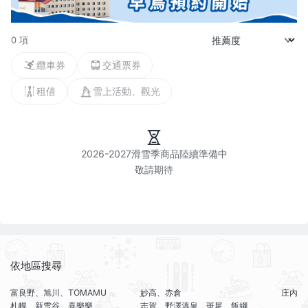
0 項
纜車券
交通票券
租借
雪上活動、觀光
2026-2027滑雪季商品陸續準備中

依地區搜尋
富良野、旭川、TOMAMU
妙高、赤倉
庄內
札幌、新雪谷、喜樂樂
志賀、野澤溫泉、斑尾、飯綱