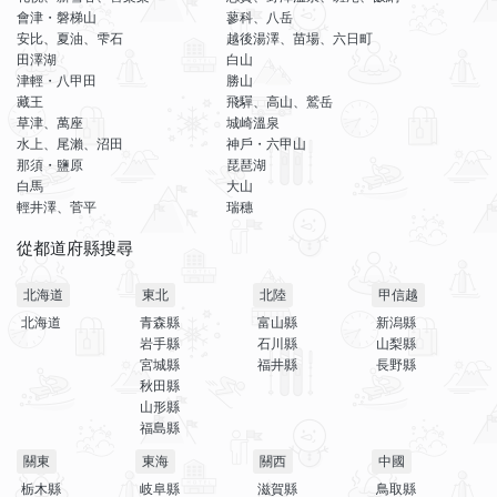
會津・磐梯山
蓼科、八岳
安比、夏油、雫石
越後湯澤、苗場、六日町
田澤湖
白山
津輕・八甲田
勝山
藏王
飛驒、高山、鷲岳
草津、萬座
城崎溫泉
水上、尾瀨、沼田
神戶・六甲山
那須・鹽原
琵琶湖
白馬
大山
輕井澤、菅平
瑞穗
從都道府縣搜尋
北海道
東北
北陸
甲信越
北海道
青森縣
富山縣
新潟縣
岩手縣
石川縣
山梨縣
宮城縣
福井縣
長野縣
秋田縣
山形縣
福島縣
關東
東海
關西
中國
栃木縣
岐阜縣
滋賀縣
鳥取縣