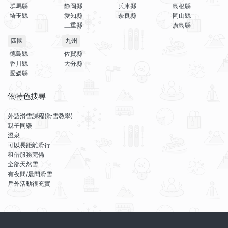
群馬縣
静岡縣
兵庫縣
島根縣
埼玉縣
愛知縣
奈良縣
岡山縣
三重縣
廣島縣
四國
九州
德島縣
佐賀縣
香川縣
大分縣
愛媛縣
依特色搜尋
外語滑雪課程(滑雪教學)
親子同樂
溫泉
可以長距離滑行
租借服務完備
全部天然雪
有夜間/晨間滑雪
戶外活動很充實