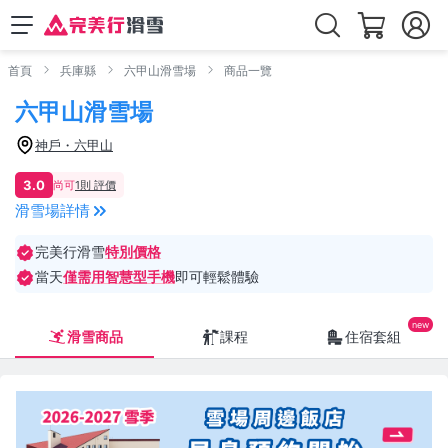
首頁
兵庫縣
六甲山滑雪場
商品一覽
六甲山滑雪場
神戶・六甲山
3.0
尚可
1則 評價
滑雪場詳情
完美行滑雪
特別價格
當天
僅需用智慧型手機
即可輕鬆體驗
滑雪商品
課程
住宿套組