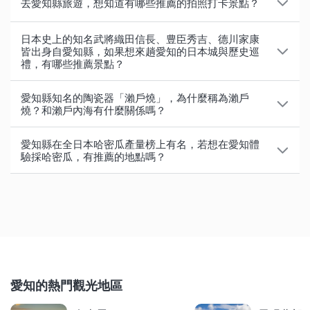
・日本樂高樂園
：3歲以上就能乘坐的遊樂設施種類豐
去愛知縣旅遊，想知道有哪些推薦的拍照打卡景點？
愜意的溫泉區。以下要介紹5個推薦的泡湯好去處。
・棊子麵派（きしめんパイ）：酥脆的口感與略帶醬油
・
小碗，第1碗不加任何佐料享用原汁原味，第2碗加上蔥
昇龍道巴士周遊券
：限持非日本國籍護照者購買。若
富
除了能夠享用可愛甜點的眾多咖啡廳之外，這裡要介紹
鹹甜滋味為這款餅乾的特色。
要前往愛知所在的中部地區、富山、石川等北陸地區觀
花、海苔、芥末等配料，第3碗則做成茶泡飯，一次享
・名古屋港水族館
：可以看到約500多種海洋生物
・蒲郡溫泉
日本史上的知名武將織田信長、豊臣秀吉、德川家康
：可眺望蒲郡象徵「竹島」的溫泉區，能一
的是名古屋經典的拍照打卡景點。
・青蛙饅頭：因外郎糕、棊子麵派而聞名的「青柳總本
皆出身自愛知縣，如果想來趟愛知的日本城與歷史巡
光，十分推薦！票券內含可用於搭乘高速巴士和一般巴
受三種不同美味。
・名古屋市科學館
：館內有曾獲得金氏世界紀錄認證的
邊欣賞三河灣美景，一邊享受泡溫泉的樂趣。
禮，有哪些推薦景點？
家」所推出的豆沙餡日式饅頭，靈感乃來自於青柳總本
士的周遊券及可來回機場的單程票2張，依使用範圍共
・棊子麵
：寬扁的麵條為其特徵，適合作為伴手禮。
「世界最大天文館」的熱門景點
・西浦溫泉
：位於西浦半島的前端，坐擁三河灣絕美海
・佐久島
：有知名的「午睡小屋」與「東方小屋」等多
家的商標「撲向柳樹的青蛙」。
有3種路線可選擇。
・炸雞翅
走訪愛知縣最適合來趟日本古城巡禮！以下介紹以織田
：將炸好的雞翅淋上醬料，再撒上香料或芝
・東山動植物園
：園內有約500種動物與約7,000種植物
景的溫泉區。
種裝置藝術作品！
愛知縣知名的陶瓷器「瀨戶燒」，為什麼稱為瀨戶
・小倉吐司夾心餅乾：以名古屋咖啡廳著名的人氣餐點
麻。「世界的山將」、「風來坊」等，都是十分有名的
信長及德川家康為中心的日本城堡。
・電氣科學館
：能快輕鬆學習電力知識的設施
燒？和瀨戶內海有什麼關係嗎？
・南知多溫泉鄉
：為內海、山海、豐濱3處溫泉區的總
・茶臼山高原
：以愛知縣最高峰茶臼山為中心，春天時
・近鐵電車周遊券（KINTETSU RAIL PASS）
：限外
——小倉吐司為靈感製成的餅乾，也是「青柳總本家」
店家。
・豐田產業技術紀念館
：雨天也能盡興的設施，可透過
稱。以縣內最多的湧泉量為豪，沿著海岸線溫泉旅館林
芝櫻繽紛盛開宛如一大片的粉紅色地毯。
瀨戶燒之名與瀨戶內海無關，是因產地的愛知縣瀨戶市
籍觀光客購買。可自由搭乘指定地區內的近鐵電車或奈
・名古屋城
：德川家康為了統一天下進行最後佈局所建
的熱門商品。
・喫茶店早餐與紅豆吐司
：說到愛知名古屋的喫茶店，
愛知縣在全日本哈密瓜產量榜上有名，若想在愛知體
實作體驗了解汽車相關機械製造。
立，坐擁伊勢灣迷人景觀，是知名的海濱休閒度假勝
・常滑招財貓通的「常喵」
：從常滑站步行約10分鐘，
而得其名。
良交通巴士。共有4種票券，其中「5日券」跟「5日券
造的名城，也被稱為「金鯱城」，名列日本100大名城
驗採哈密瓜，有推薦的地點嗎？
當然不得不提最有名的豪華早餐，其中又以紅豆吐司最
・磁浮列車鐵道館
：可以體驗模擬駕駛感受時速500公
地。
可看到高3.8公尺、寬6.3公尺的巨大招財貓，以陶瓷器
除了以上介紹的各種點心之外，在家裡也能自行烹調享
plus 」範圍包含愛知的近鐵名古屋站。適合從名古屋出
之一。
為有名，是必嚐美食之一。
里馳騁快感
以愛知縣東部東三河地區為中心，盛行栽種哈蜜瓜，在
在日本，一般「瀨戶物」一詞泛指陶磁器，而這個名詞
・湯谷溫泉
：擁有1,300年以上歷史的古老溫泉，有9家
常滑燒聞名的常滑市，常滑系招財貓的產量為日本第
用的棊子麵（きしめん）、味噌烏龍麵、八丁味噌等食
發前往三重、奈良、大阪、京都觀光！
・犬山城
：通稱為「白帝城」，被列為國寶，相傳是由
・芡汁義大利麵
：微辣的濃稠醬汁搭配粗麵條的義大利
2020年產量排行高居日本全國第6名。哈蜜瓜的盛產期
也是因瀨戶燒而來。瀨戶地區從距今1,000多年前就開
旅館佇立於鳯來峽的板敷川沿岸。
一。
品，皆是愛知縣伴手禮的絶佳選擇。此外，瀨戶燒、常
織田信長的叔父織田信康所建。
若自名古屋市區再走遠一些，還有許多魅力景點，像是
麵食料理。據說是由「義大利麵屋橫井」所發明。
在6月〜9月左右。在此要介紹於盛產哈蜜瓜的東三河地
始不斷燒陶持續生產陶器至今。而在得天獨厚的自然環
【了解更多】
・猿投溫泉
：位於愛知高原國定公園正中央。縣內最大
・三光稻荷神社
：以紅色鳥居及粉紅色的心型繪馬聞
滑燒、名古屋扇子等愛知傳統工藝品也非常推薦，適合
・岡崎城
：作為德川家康出生地聞名，在岡崎公園內有
南知多溫泉鄉附近的「南知多海濱樂園＆南知多玩具王
・台灣拉麵
：源自於台灣料理店「味仙」的創始人，將
區，提供哈蜜瓜吃到飽的3處推薦果園。
境下，使窯業得以大力發展，現今作為日本六大古窯之
・
規模的天然氡溫泉，有「醫學之湯」之稱，是在日本少
善用昇龍道巴士周遊券暢遊北陸、中部地區！路線及
名。推薦可以穿上租借的和服，遊覽犬山城，漫步在城
用以致贈親朋好友。
三河武士公館家康館，於體驗區可試穿盔甲並感受武士
國」、將電影「龍貓」中小月和小梅家忠實還原的
故鄉的擔仔麵調整為辣味的麵食，是款誕生於名古屋辛
一廣為人知。
知名景點介紹
數可以飲用的溫泉之一。
下町，感受日本文化之美。
刀和頭盔的重量。
「愛・地球博紀念公園」，以及世界知名的猴子動物園
・蒲郡橘子公園（蒲郡オレンジパーク）
：除了有可將
辣拉麵。
・甜點城
：位於犬山市的甜點主題樂園，可租借禮服變
・清洲城
：織田信長統一天下的起點，如同電影「清洲
「日本猿猴中心」等，不妨依孩子們的喜好挑選景點安
喜歡的哈蜜瓜整顆切下帶回家的採哈蜜瓜方案外，也有
在位於瀨戶市區的「瀨戶藏博物館・瀨戶藏陶瓷廣
愛知的熱門觀光地區
身成公主，拍攝美照留念。
【了解更多】
會議」所描述，在信長過世後，因重臣們在此開會決定
排行程。
哈蜜瓜吃到飽的採瓜樂方案。在其他季節，也可以享受
場」，可以購買到精美的瀨戶燒，也能更加了解瀨戶城