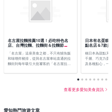
愛知的秋天 9月 - 11月
愛知的冬天 12月 - 2月
暑氣尚存的9月，四谷千枚田的稻穗染上一片金黃，
12月下旬位於茶臼山高原、愛知縣唯一的一座滑雪場
名古屋拉麵推薦10選！必吃特色名
日本有名蛋糕店
店、台灣拉麵、拉麵街＆拉麵節
點名店＆7款
可欣賞到美麗的日本田園風光。10月中旬氣溫逐漸下
正式開放。包括「樂高樂園」在內，名古屋市內會結
降，可至名古屋城與犬山城散步來趟古城巡禮。秋季
上燈飾和裝飾，整座城市充滿濃濃的聖誕氣息。若想
「名古屋」這座美食之都，不只有鰻魚飯
稱日本為甜點天
和味噌炸豬排，從與名古屋車站直通的拉
千層、巧克力蛋
長夜也推薦到可見識傳統捕魚法的木曾川鵜飼遊覽。
遠離都市喧囂，可以前往南知多溫泉鄉或蒲郡溫泉的
麵街到每年吸引大批饕客的「名古屋拉麵
及各種點心，一
11月除了香嵐溪約4,000株的楓樹轉紅之外，還有鳳
溫泉旅館。此外，愛知有著味噌烏龍麵、味噌炸豬
節」，從辣勁十足的「台灣拉麵」到便宜
蕾。本篇文章精選
來寺山的紅葉祭及白鳥庭園的夜間點燈等活動，處處
排、鰻魚飯三吃等各式美食，來趟美食之旅，用熱騰
大碗的「Sugakiya」拉麵連鎖店，本文就
「Chaterais
皆能賞楓。
騰的美味料理溫暖身心吧！
盤點名古屋10家推薦必吃特色拉麵名店，
店，和「東京香
從老派經典到創新話題一次收進美食清
買蛋糕伴手禮，
氣溫
氣溫
查看更多愛知美食資訊
單！
點，用甜蜜到心
的每一天吧！
9月：21°C〜29°C，平均氣溫24°C
12月：3°C〜11°C，平均氣溫7°C
10月：14°C〜23°C，平均氣溫18°C
1月：1°C〜9°C，平均氣溫4°C
11月：8 °C〜17°C，平均氣溫12°C
2月：1°C〜10°C，平均氣溫5°C
愛知熱門旅遊文章