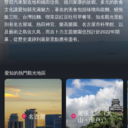
豐田汽車製造地和織田信長、德川家康的故鄉。多元的飲食
文化讓愛知縣充滿魅力，著名的美食包括味噌烏龍麵、鰻魚
飯三吃、台灣拉麵、喫茶店紅豆吐司早餐等。知名觀光景點
則有名古屋城、熱田神宮、樂高樂園、名古屋市科學館、以
及藝術之島佐久島，而吉卜力主題樂園也預計於2022年開
幕，從歷史遺跡到最新景點應有盡有。
愛知的熱門觀光地區
尾張北部（犬
名古屋
山・瀬戸）