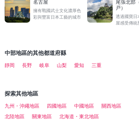
名古屋
尾張北部
・
繼承者而聞名。
愛知特有的飲食文化「八丁味噌」
採草莓、葡萄或橘子的樂趣。從蒲郡站搭乘計程車前往
鎮及瀨戶燒的歷史與文化，特別推薦給想更進一步探索
其他推薦景點包含可穿上民族服飾拍照的博物館「明治
戸）
・德川美術館
擁有戰國武士文化濃厚色
：展示尾張德川家的大名道具及藝術品，
約10分鐘可達。
瀨戶歷史的朋友。從「尾張瀨戶站」步行前往約5分鐘
村」和「野外民族博物館小小世界」，日本唯一藏傳佛
透過國寶日
彩與豐富日本工藝的城市
館藏包括源氏物語畫卷在內的9件國寶及59件重要文化
可達，交通相當方便。
教寺院「強巴林」，蜂蜜及點心專賣店「蜜蜂村散步
屋感受傳統
・MARUKA農園（マルカ農園）
：除了有「採哈蜜瓜
財。
道」獨特的外觀彷彿繪本中的建築，以及有美麗紅磚瓦
＋吃到飽（30分鐘）」，還有「採哈蜜瓜＋1/2切片哈
建築的「則武森林」等等。
此外，織田信長所建的小牧山城，以及依考古開挖調
蜜瓜」等各種方案可選擇。在7月下旬～9月下旬也有銷
查、全國首座仿真重建的山城「足助城」，和海拔387
售芒果。從豐橋鐵道渥美線的三河田原站搭乘豐鐵巴士
中部地區的其他都道府縣
公尺高、可眺望悠美景緻的山城田峯城等，也是歷史迷
伊良湖支線約23分鐘，於「赤羽根港」站牌下車後步行
不容錯過的必訪景點。
靜岡
長野
岐阜
山梨
愛知
三重
約2分鐘可達。
・海濱農場伊良湖（ シーサイドファーム伊良湖）
：除
了「採哈蜜瓜＋吃到飽（40分鐘）」外，也有「採哈蜜
探索其他地區
瓜＋1/2切片哈蜜瓜」等方案。從豐橋鐵道渥美線的三
河田原站搭乘豐鐵巴士伊良湖支線約35分鐘，於「和地
九州・沖繩地區
四國地區
中國地區
關西地區
西」站牌下車後步行約1分鐘可達。
北陸地區
關東地區
北海道・東北地區