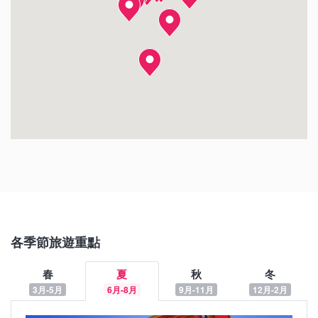
岡崎城
大須商店街
東山動植物園
名古屋電視塔
香嵐溪
日間賀島
大須觀音
豐田博物館
各季節旅遊重點
春
夏
秋
冬
3月-5月
6月-8月
9月-11月
12月-2月