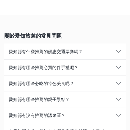
關於愛知旅遊的常見問題
愛知縣有什麼推薦的優惠交通票券嗎？
在愛知縣中心的名古屋市內觀光，推薦使用以下名古屋
愛知縣有哪些推薦必買的伴手禮呢？
市交通局的乘車券。特別是地下鐵全線24小時券，就算
從下午開始使用，也能用到隔天下午，十分方便。
以下從愛知縣種類豐富的伴手禮中，挑選一部份進行介
愛知縣有哪些必吃的特色美食呢？
紹。
・巴士、地下鐵全線一日乘車券
愛知縣有許多美食，像是用當地特產「八丁味噌」調味
・巴士全線一日乘車券
・YUKARI蝦餅（ゆかり）：創業於明治22年（1889
愛知縣有哪些推薦的親子景點？
的味噌烏龍麵、味噌炸豬排、味噌關東煮等等，其他還
・地下鐵全線24小時券
年）的老店坂角總本舖的人氣商品。可嚐得到香濃的蝦
有許多飽足感十足的美食，介紹如下。
以名古屋市區為中心，有許多大人小孩能一起同樂的休
子風味，口感硬中帶脆。
愛知縣有沒有推薦的溫泉區？
除了愛知縣之外，還想前往周邊的中部地區、
關西地
閒娛樂設施。
・外郎糕（ういろう）：使用米粉與砂糖製作的蒸糕，
・鰻魚飯三吃
：在大碗公裡盛滿白飯，再將切碎的蒲燒
區
、
北陸地區
，則推薦以下2款交通票券。
從名古屋搭乘電車或巴士1小時〜2小時，就有許多舒適
為口感Q彈又帶有繽紛色彩的可愛日式點心。
鰻舖在飯上的料理。食用時將大碗公中的鰻魚飯盛裝在