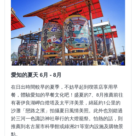
愛知的春天 3月 - 5月
愛知的夏天 6月 - 8月
留有些許寒意的3月，推薦前往渥美半島欣賞在油菜
在日出時間較早的夏季，不妨早起到喫茶店享用早
花節為早春增色的金黃花海。4月上旬隨名古屋城及
餐，體驗愛知的早餐文化吧！盛夏的7、8月推薦前往
山崎川沿岸的櫻花盛開，春日氣息也更加濃厚。4月
有著伊良湖岬白燈塔及太平洋美景，綿延約1公里的
下旬至5月上旬推薦前往津島市的紫藤花景點「天王
沙灘「戀路之濱」拍攝夏日風情美照。此外也別錯過
川公園」，5月可至茶臼山高原一次欣賞7種芝櫻。在
於三河一色諏訪神社舉行的大燈籠祭。怕熱的話，則
這個適合散步的季節，走訪熱田神宮及佐久島等經典
推薦到名古屋市科學館或綠洲21等室內設施及購物景
必訪景點也很不錯。
點。