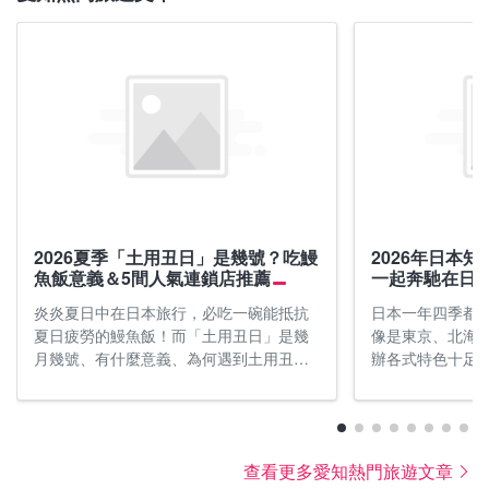
※氣溫參考：日本氣象廳過去的氣象統計資料
※氣溫參考：日本氣象廳過去的氣象統計資料
2026夏季「土用丑日」是幾號？吃鰻
2026年日本
魚飯意義＆5間人氣連鎖店推薦
一起奔馳在日
炎炎夏日中在日本旅行，必吃一碗能抵抗
日本一年四季都
夏日疲勞的鰻魚飯！而「土用丑日」是幾
像是東京、北海
月幾號、有什麼意義、為何遇到土用丑日
辦各式特色十足
就要吃鰻魚等疑問，這篇文章中都將為你
鬆參加的地區性
解答！更為各位鰻魚飯控們挑選了5間人氣
新手或老手都可
鰻魚飯連鎖店，以及介紹能吃到鰻魚的溫
以下介紹可以奔
泉旅館與美味的鰻魚零食喔！
馬拉松賽。推薦
查看更多愛知熱門旅遊文章
日本觀光勝地盡