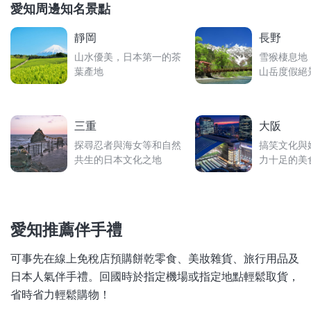
愛知周邊知名景點
靜岡
長野
山水優美，日本第一的茶
雪猴棲息地
葉產地
山岳度假絕
三重
大阪
探尋忍者與海女等和自然
搞笑文化與
共生的日本文化之地
力十足的美
愛知推薦伴手禮
可事先在線上免稅店預購餅乾零食、美妝雜貨、旅行用品及
日本人氣伴手禮。回國時於指定機場或指定地點輕鬆取貨，
省時省力輕鬆購物！