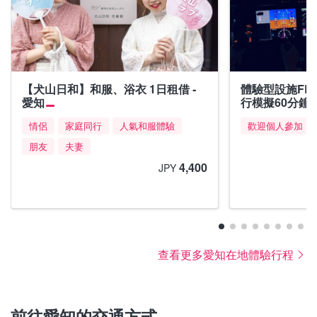
【犬山日和】和服、浴衣 1日租借 ‐
體驗型設施FLIG
愛知
行模擬60分鐘課
情侶
家庭同行
人氣和服體驗
歡迎個人參加
朋友
夫妻
4,400
JPY
查看更多愛知在地體驗行程
前往愛知的交通方式